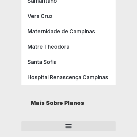
Samaritano
Vera Cruz
Maternidade de Campinas
Matre Theodora
Santa Sofia
Hospital Renascença Campinas
Mais Sobre Planos
Como opera um plano de saúde empresarial?