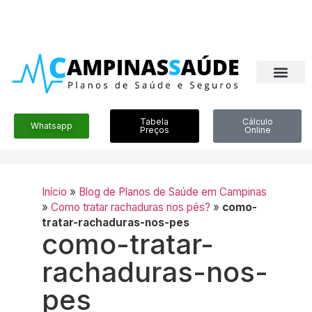
Tabela
Cálculo
Whatsapp
Preços
Online
Início
»
Blog de Planos de Saúde em Campinas
»
Como tratar rachaduras nos pés?
»
como-
tratar-rachaduras-nos-pes
como-tratar-
rachaduras-nos-
pes