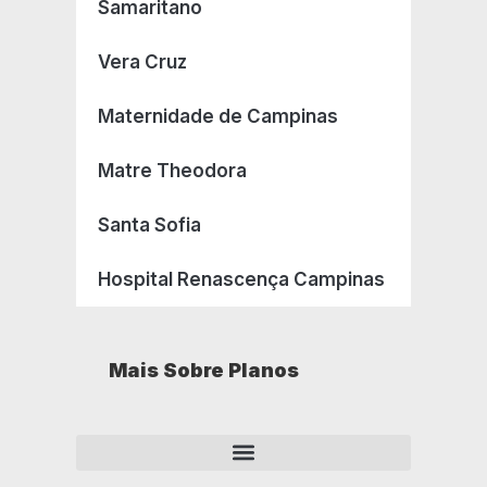
Samaritano
Vera Cruz
Maternidade de Campinas
Matre Theodora
Santa Sofia
Hospital Renascença Campinas
Mais Sobre Planos
Como opera um plano de saúde empresarial?