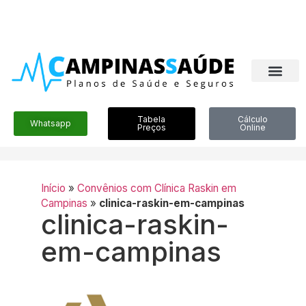
Tabela
Cálculo
Whatsapp
Preços
Online
Início
»
Convênios com Clínica Raskin em
Campinas
»
clinica-raskin-em-campinas
clinica-raskin-
em-campinas