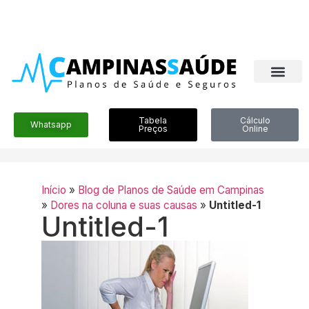
Tabela
Cálculo
Whatsapp
Preços
Online
Início
»
Blog de Planos de Saúde em Campinas
»
Dores na coluna e suas causas
»
Untitled-1
Untitled-1