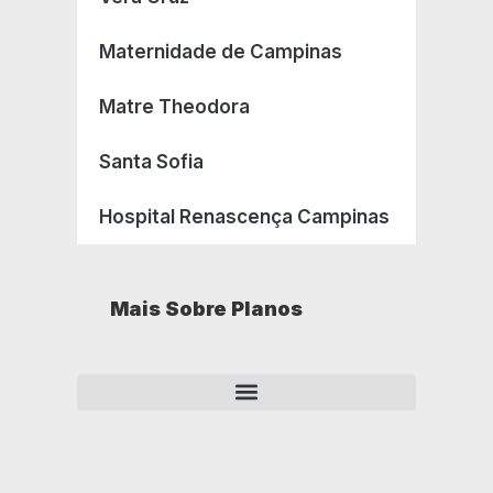
Maternidade de Campinas
Matre Theodora
Santa Sofia
Hospital Renascença Campinas
Mais Sobre Planos
Como opera um plano de saúde empresarial?