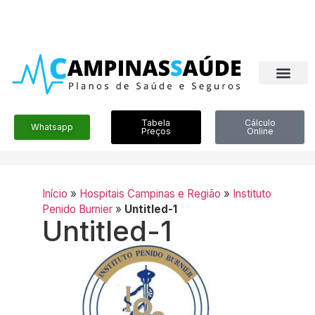
Tabela
Cálculo
Whatsapp
Preços
Online
Início
»
Hospitais Campinas e Região
»
Instituto
Penido Burnier
»
Untitled-1
Untitled-1