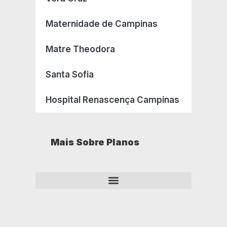
Maternidade de Campinas
Matre Theodora
Santa Sofia
Hospital Renascença Campinas
Mais Sobre Planos
Como opera um plano de saúde empresarial?