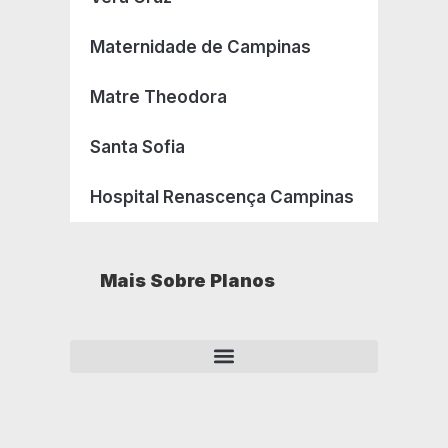
Maternidade de Campinas
Matre Theodora
Santa Sofia
Hospital Renascença Campinas
Mais Sobre Planos
Como opera um plano de saúde empresarial?