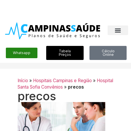
Tabela
Cálculo
Whatsapp
Preços
Online
Início
»
Hospitais Campinas e Região
»
Hospital
Santa Sofia Convênios
»
precos
precos