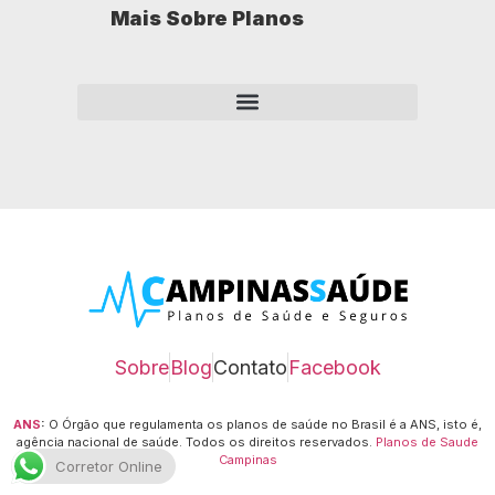
Mais Sobre Planos
Como opera um plano de saúde empresarial?
Sobre
Blog
Contato
Facebook
ANS
:
O Órgão que regulamenta os planos de saúde no Brasil é a ANS, isto é,
agência nacional de saúde.
Todos os direitos reservados.
Planos de Saude
Campinas
Corretor Online