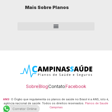
Mais Sobre Planos
Como opera um plano de saúde empresarial?
Sobre
Blog
Contato
Facebook
ANS
:
O Órgão que regulamenta os planos de saúde no Brasil é a ANS, isto é,
agência nacional de saúde.
Todos os direitos reservados.
Planos de Saude
Campinas
Corretor Online