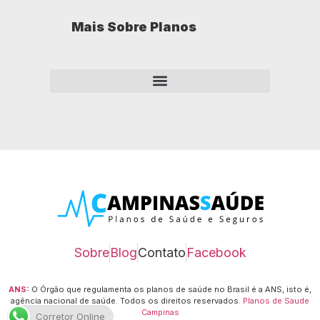
Mais Sobre Planos
Como opera um plano de saúde empresarial?
Sobre
Blog
Contato
Facebook
ANS
:
O Órgão que regulamenta os planos de saúde no Brasil é a ANS, isto é,
agência nacional de saúde.
Todos os direitos reservados.
Planos de Saude
Campinas
Corretor Online