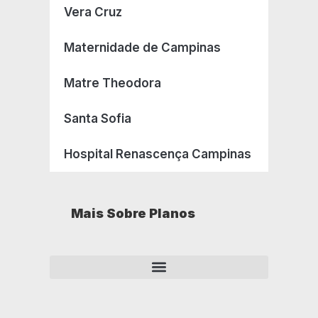
Vera Cruz
Maternidade de Campinas
Matre Theodora
Santa Sofia
Hospital Renascença Campinas
Mais Sobre Planos
Como opera um plano de saúde empresarial?