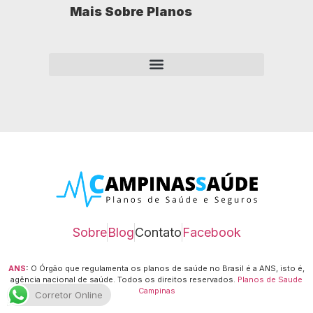
Mais Sobre Planos
Como opera um plano de saúde empresarial?
Sobre
Blog
Contato
Facebook
ANS
:
O Órgão que regulamenta os planos de saúde no Brasil é a ANS, isto é,
agência nacional de saúde.
Todos os direitos reservados.
Planos de Saude
Campinas
Corretor Online