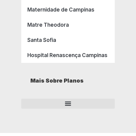
Maternidade de Campinas
Matre Theodora
Santa Sofia
Hospital Renascença Campinas
Mais Sobre Planos
Como opera um plano de saúde empresarial?