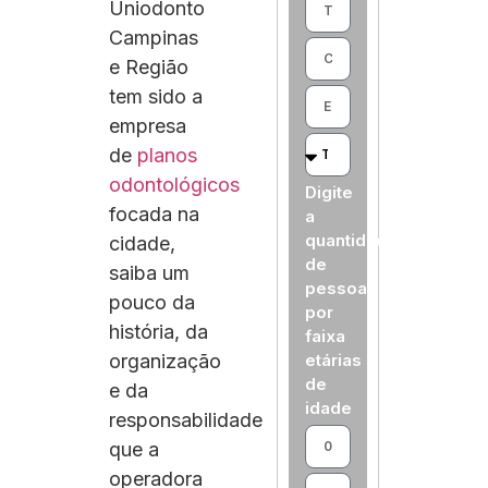
Uniodonto
Campinas
e Região
tem sido a
empresa
de
planos
odontológicos
Digite
focada na
a
quantidade
cidade,
de
saiba um
pessoas
pouco da
por
história, da
faixa
organização
etárias
de
e da
idade
responsabilidade
que a
operadora