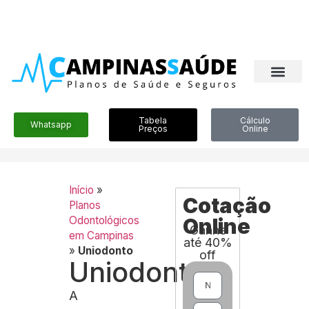
Tabela
Cálculo
Whatsapp
Preços
Online
Início
»
Cotação
Planos
Odontológicos
Online
Ganhe
em Campinas
até 40%
»
Uniodonto
off
Uniodonto
A