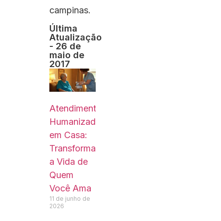
campinas.
Última
Atualização
- 26 de
maio de
2017
Atendimento
Humanizado
em Casa:
Transformando
a Vida de
Quem
Você Ama
11 de junho de
2026