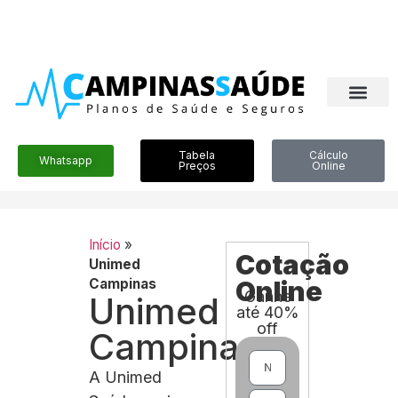
Tabela
Cálculo
Whatsapp
Preços
Online
Início
»
Cotação
Unimed
Campinas
Online
Ganhe
Unimed
até 40%
off
Campinas
A Unimed