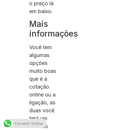
o preço lá
em baixo.
Mais
informações
Você tem
algumas
opções
muito boas
que é a
cotação
online ou a
ligação, as
duas você
terá um
Corretor Online
contato