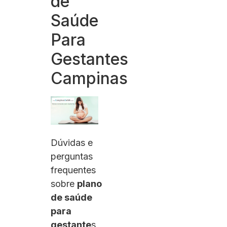
de
Saúde
Para
Gestantes
Campinas
Dúvidas e
perguntas
frequentes
sobre
plano
de saúde
para
gestante
s,