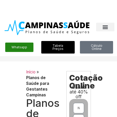
Tabela
Cálculo
Whatsapp
Preços
Online
Início
»
Cotação
Planos de
Saúde para
Online
Ganhe
Gestantes
até 40%
Campinas
off
Planos
de