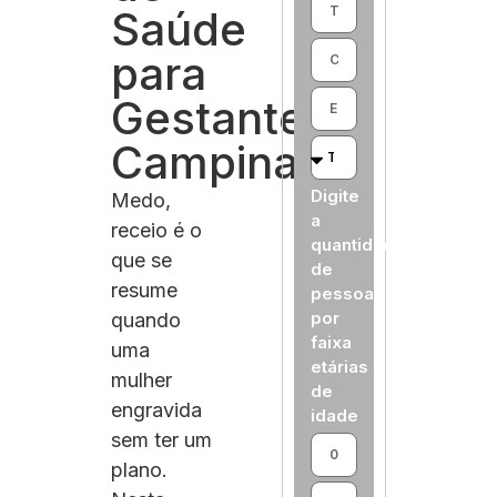
Saúde
para
Gestantes
Campinas
Digite
Medo,
a
receio é o
quantidade
que se
de
resume
pessoas
por
quando
faixa
uma
etárias
mulher
de
engravida
idade
sem ter um
plano.