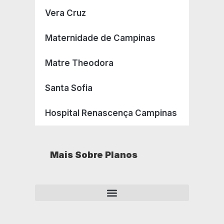
Vera Cruz
Maternidade de Campinas
Matre Theodora
Santa Sofia
Hospital Renascença Campinas
Mais Sobre Planos
Como opera um plano de saúde empresarial?