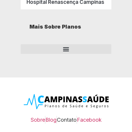
Hospital Renascença Campinas
Mais Sobre Planos
Como opera um plano de saúde empresarial?
Sobre
Blog
Contato
Facebook