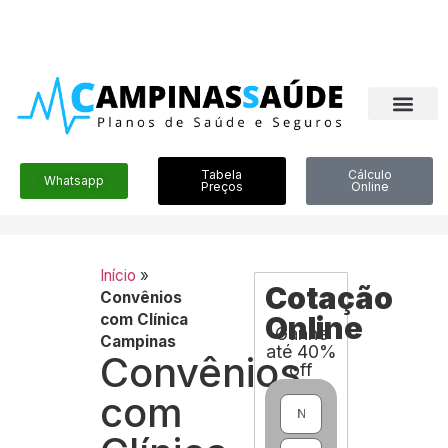
Tabela
Cálculo
Whatsapp
Preços
Online
Início
»
Cotação
Convênios
com Clínica
Online
Ganhe
Campinas
até 40%
Convênios
off
com