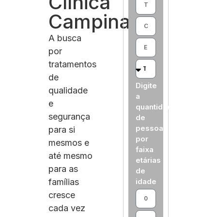
Clínica
Campinas
A busca
por
tratamentos
de
Digite
qualidade
a
e
quantidade
segurança
de
pessoas
para si
por
mesmos e
faixa
até mesmo
etárias
para as
de
famílias
idade
cresce
cada vez