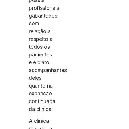
possui
profissionais
gabaritados
com
relação a
respeito a
todos os
pacientes
e é claro
acompanhantes
deles
quanto na
expansão
continuada
da clínica.
A clínica
realizou a