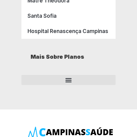
Matre Theodora
Santa Sofia
Hospital Renascença Campinas
Mais Sobre Planos
Como opera um plano de saúde empresarial?