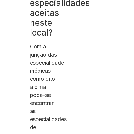
especialidades
aceitas
neste
local?
Com a
junção das
especialidade
médicas
como dito
a cima
pode-se
encontrar
as
especialidades
de