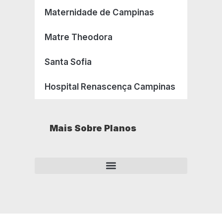
Maternidade de Campinas
Matre Theodora
Santa Sofia
Hospital Renascença Campinas
Mais Sobre Planos
Como opera um plano de saúde empresarial?