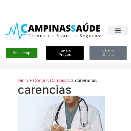
Tabela
Cálculo
Whatsapp
Preços
Online
Início
»
Coopus Campinas
»
carencias
carencias