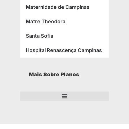
Maternidade de Campinas
Matre Theodora
Santa Sofia
Hospital Renascença Campinas
Mais Sobre Planos
Como opera um plano de saúde empresarial?