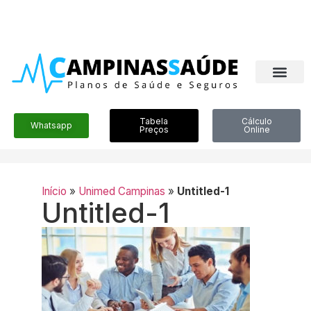
Tabela
Cálculo
Whatsapp
Preços
Online
Início
»
Unimed Campinas
»
Untitled-1
Untitled-1