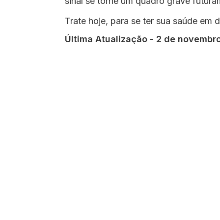
sinal se torne um quadro grave futura
Trate hoje, para se ter sua saúde em 
Última Atualização - 2 de novembr