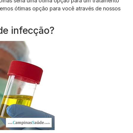
inas seria uma ótima opção para um tratamento
 temos ótimas opção para você através de nossos
 de infecção?