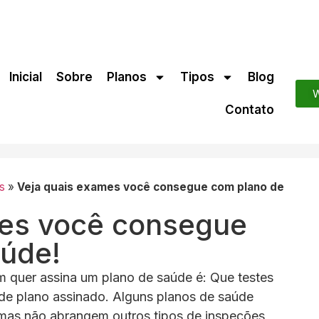
Inicial
Sobre
Planos
Tipos
Blog
W
Contato
s
»
Veja quais exames você consegue com plano de
mes você consegue
aúde!
 quer assina um plano de saúde é: Que testes
 de plano assinado. Alguns planos de saúde
mas não abrangem outros tipos de inspeções,