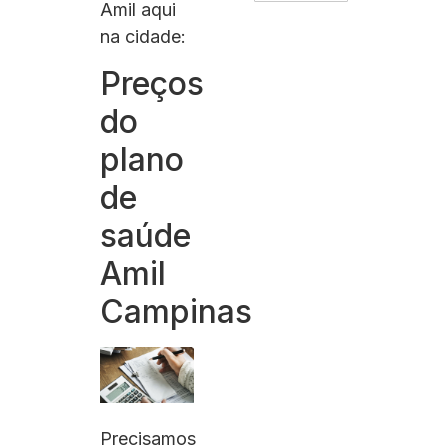
Amil aqui
na cidade:
Preços
do
plano
de
saúde
Amil
Campinas
Precisamos