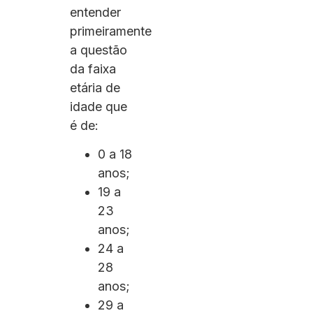
entender
primeiramente
a questão
da faixa
etária de
idade que
é de:
0 a 18
anos;
19 a
23
anos;
24 a
28
anos;
29 a