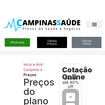
Tabela
Cálculo
Whatsapp
Preços
Online
Início
»
Amil
Cotação
Campinas
»
Preços
Online
Ganhe
Preços
até 40%
off
do
plano