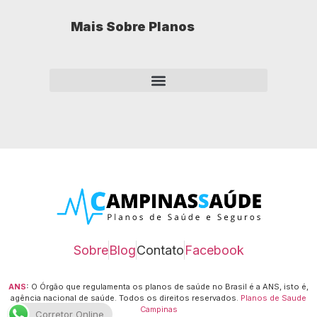
Mais Sobre Planos
Como opera um plano de saúde empresarial?
Sobre
Blog
Contato
Facebook
ANS
:
O Órgão que regulamenta os planos de saúde no Brasil é a ANS, isto é,
agência nacional de saúde.
Todos os direitos reservados.
Planos de Saude
Campinas
Corretor Online