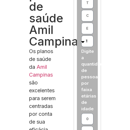
de
saúde
Amil
Campinas
Os planos
Digite
a
de saúde
quantidade
da
Amil
de
Campinas
pessoas
são
por
faixa
excelentes
etárias
para serem
de
centradas
idade
por conta
de sua
eficácia,