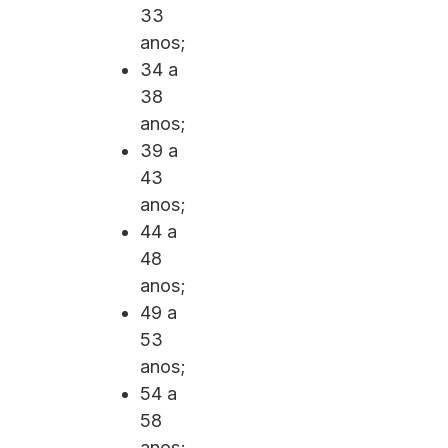
33
anos;
34 a
38
anos;
39 a
43
anos;
44 a
48
anos;
49 a
53
anos;
54 a
58
anos;