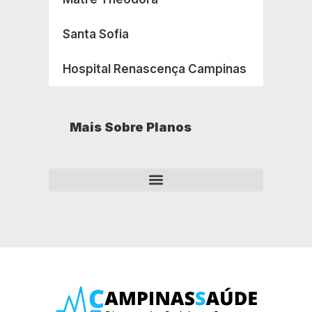
Santa Sofia
Hospital Renascença Campinas
Mais Sobre Planos
Como opera um plano de saúde empresarial?