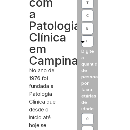
com
a
Patologia
Clínica
em
Digite
Campinas
a
quantidade
No ano de
de
pessoas
1976 foi
por
fundada a
faixa
Patologia
etárias
Clínica que
de
idade
desde o
início até
hoje se