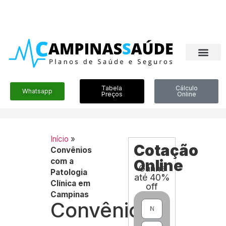
Tabela
Cálculo
Whatsapp
Preços
Online
Início
»
Cotação
Convênios
com a
Online
Ganhe
Patologia
até 40%
Clínica em
off
Campinas
Convênios