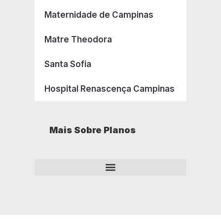
Maternidade de Campinas
Matre Theodora
Santa Sofia
Hospital Renascença Campinas
Mais Sobre Planos
Como opera um plano de saúde empresarial?