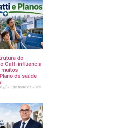
trutura do
o Gatti influencia
 muitos
Plano de saúde
s
26
23 de maio de 2026