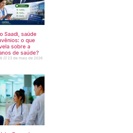
io Saadi, saúde
nvênios: o que
vela sobre a
lanos de saúde?
26
23 de maio de 2026