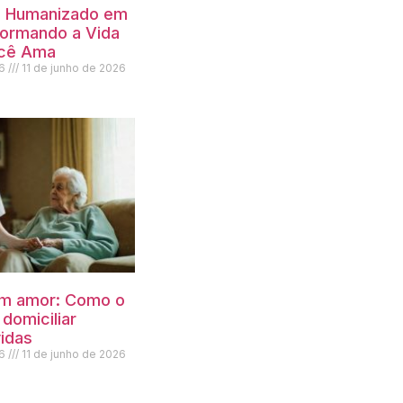
o Humanizado em
formando a Vida
cê Ama
26
11 de junho de 2026
m amor: Como o
domiciliar
idas
26
11 de junho de 2026