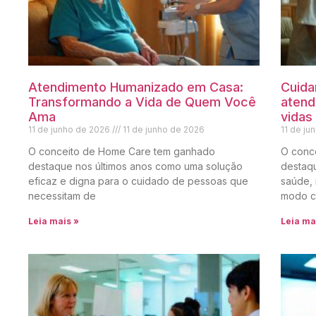
Atendimento Humanizado em Casa:
Cuida
Transformando a Vida de Quem Você
atend
Ama
vidas
11 de junho de 2026
11 de junho de 2026
11 de j
O conceito de Home Care tem ganhado
O conc
destaque nos últimos anos como uma solução
destaqu
eficaz e digna para o cuidado de pessoas que
saúde, 
necessitam de
modo c
Leia mais »
Leia ma