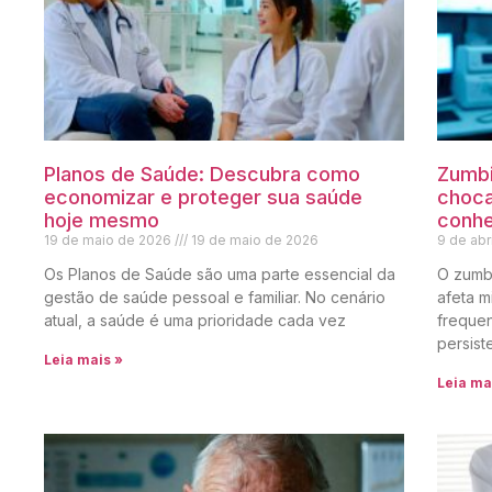
Planos de Saúde: Descubra como
Zumbi
economizar e proteger sua saúde
choca
hoje mesmo
conhe
19 de maio de 2026
19 de maio de 2026
9 de abr
Os Planos de Saúde são uma parte essencial da
O zumb
gestão de saúde pessoal e familiar. No cenário
afeta 
atual, a saúde é uma prioridade cada vez
freque
persist
Leia mais »
Leia ma