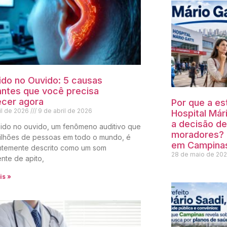
do no Ouvido: 5 causas
ntes que você precisa
cer agora
Por que a es
il de 2026
9 de abril de 2026
Hospital Mári
a decisão de
ido no ouvido, um fenômeno auditivo que
moradores? 
milhões de pessoas em todo o mundo, é
em Campina
ntemente descrito como um som
28 de maio de 20
ente de apito,
is »