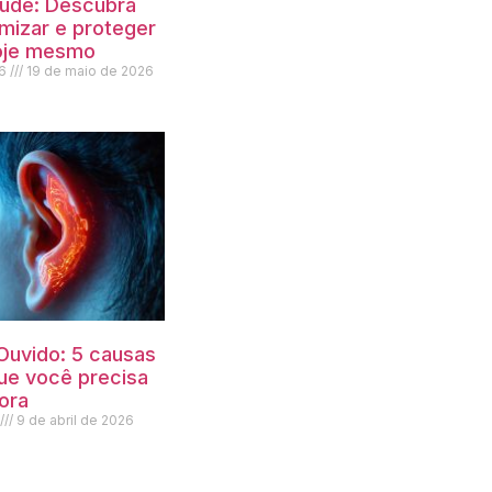
aúde: Descubra
izar e proteger
oje mesmo
26
19 de maio de 2026
Ouvido: 5 causas
ue você precisa
ora
6
9 de abril de 2026