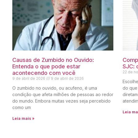
Causas de Zumbido no Ouvido:
Compa
Entenda o que pode estar
SJC: 
acontecendo com você
22 de n
9 de abril de 2026
9 de abril de 2026
Escolh
O zumbido no ouvido, ou acufeno, é uma
do que
condição que afeta milhões de pessoas ao redor
diretam
do mundo. Embora muitas vezes seja percebido
atendi
como um
Leia ma
Leia mais »