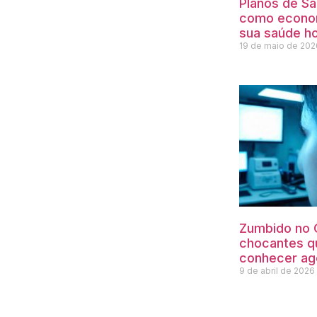
Planos de S
como econom
sua saúde h
19 de maio de 20
Zumbido no 
chocantes q
conhecer ag
9 de abril de 202