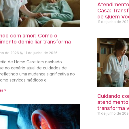
Atendiment
Casa: Trans
de Quem Vo
11 de junho de 20
ndo com amor: Como o
imento domiciliar transforma
unho de 2026
11 de junho de 2026
eito de Home Care tem ganhado
e no cenário atual de cuidados de
refletindo uma mudança significativa no
omo serviços médicos e
is »
Cuidando co
atendimento 
transforma v
11 de junho de 20