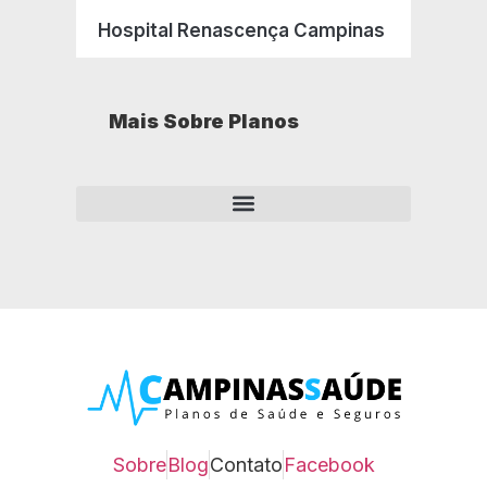
Hospital Renascença Campinas
Mais Sobre Planos
Como opera um plano de saúde empresarial?
Sobre
Blog
Contato
Facebook